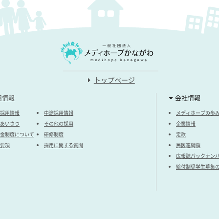
トップページ
用情報
会社情報
採用情報
中途採用情報
メディホープの歩
あいさつ
その他の採用
企業情報
金制度について
研修制度
定款
要項
採用に関する質問
民医連綱領
広報誌バックナン
給付制奨学生募集