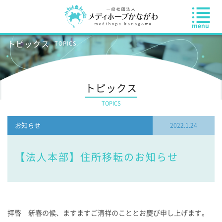
menu
トピックス
TOPICS
トピックス
TOPICS
お知らせ
2022.1.24
【法人本部】住所移転のお知らせ
拝啓 新春の候、ますますご清祥のこととお慶び申し上げます。