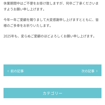
休業期間中はご不便をお掛け致しますが、何卒ご了承くださいま
すようお願い申し上げます。
今年一年ご愛顧を賜りまして大変感謝申し上げますとともに、皆
様のご多幸をお祈りいたします。
2025年も、変らぬご愛顧のほどよろしくお願い申し上げます。
前の記事
次の記事
カテゴリー