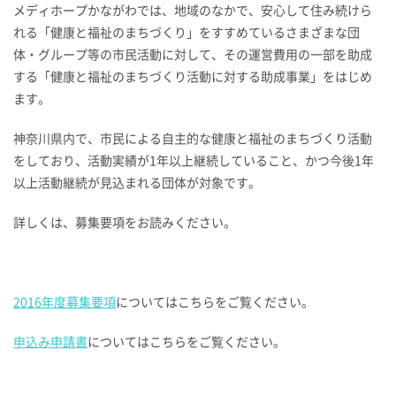
メディホープかながわでは、地域のなかで、安心して住み続けら
れる「健康と福祉のまちづくり」をすすめているさまざまな団
体・グループ等の市民活動に対して、その運営費用の一部を助成
する「健康と福祉のまちづくり活動に対する助成事業」をはじめ
ます。
神奈川県内で、市民による自主的な健康と福祉のまちづくり活動
をしており、活動実績が1年以上継続していること、かつ今後1年
以上活動継続が見込まれる団体が対象です。
詳しくは、募集要項をお読みください。
2016年度募集要項
についてはこちらをご覧ください。
申込み申請書
についてはこちらをご覧ください。