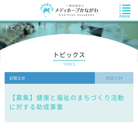
menu
トピックス
TOPICS
トピックス
TOPICS
お知らせ
2016.7.14
【募集】健康と福祉のまちづくり活動
に対する助成事業